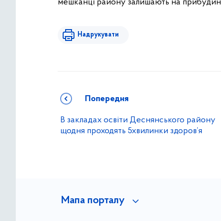
мешканці району залишають на прибудинк
Надрукувати
Попередня
В закладах освіти Деснянського району
щодня проходять 5хвилинки здоров’я
Мапа порталу