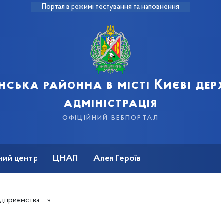
Портал в режимі тестування та наповнення
нська районна в місті Києві де
адміністрація
офіційний вебпортал
ний центр
ЦНАП
Алея Героїв
 – чистота та порядок