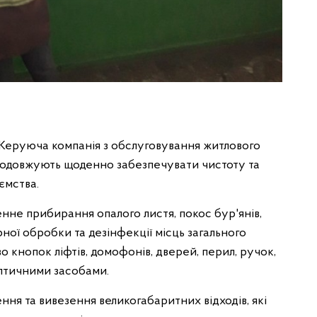
Керуюча компанія з обслуговування житлового
родовжують щоденно забезпечувати чистоту та
ємства.
не прибирання опалого листя, покос бур'янів,
ної обробки та дезінфекції місць загального
 кнопок ліфтів, домофонів, дверей, перил, ручок,
птичними засобами.
ня та вивезення великогабаритних відходів, які