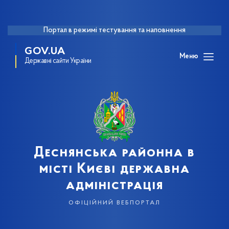
Портал в режимі тестування та наповнення
GOV.UA
Меню
Державні сайти України
Деснянська районна в
місті Києві державна
адміністрація
офіційний вебпортал