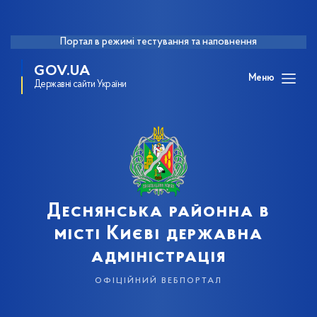
Портал в режимі тестування та наповнення
GOV.UA
Меню
Державні сайти України
Деснянська районна в
місті Києві державна
адміністрація
офіційний вебпортал