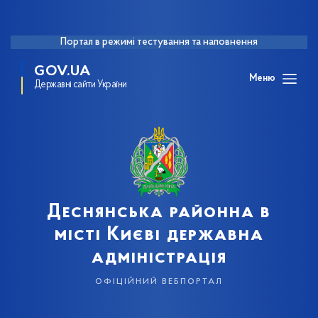
Портал в режимі тестування та наповнення
GOV.UA
Меню
Державні сайти України
Деснянська районна в
місті Києві державна
адміністрація
офіційний вебпортал