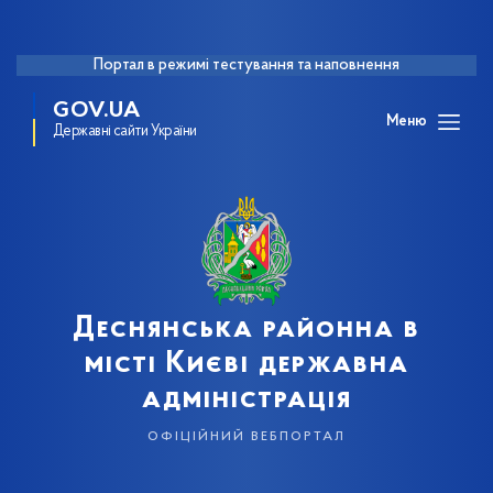
Портал в режимі тестування та наповнення
GOV.UA
Меню
Державні сайти України
Деснянська районна в
місті Києві державна
адміністрація
офіційний вебпортал