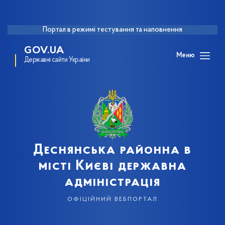
Портал в режимі тестування та наповнення
GOV.UA
Меню
Державні сайти України
Деснянська районна в
місті Києві державна
адміністрація
офіційний вебпортал