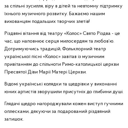
за спільні зусилля, віру в дітей та невтомну підтримку
їхнього музичного розвитку. Бажаємо нашим
вихованцям подальших творчих злетів!
Різдвяні вітання від театру «Колос» Свято Різдва - це
час, що наповнює серця милосердям та любов’ю.
Дотримуючись традицій, Фольклорний театр
української пісні «Колос» завітав із музичним
привітанням до спільноти Римо-католицької церкви
Пресвятої Діви Марії Матері Церкви.
Відомі українські колядки та щедрівки у виконанні
юних артистів зворушили присутніх до глибини душі.
Глядачі щедро нагороджували кожен виступ гучними
оплесками, дякуючи за подарований різдвяний
затишок.