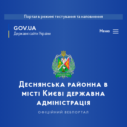
Портал в режимі тестування та наповнення
GOV.UA
Меню
Державні сайти України
Деснянська районна в
місті Києві державна
адміністрація
офіційний вебпортал