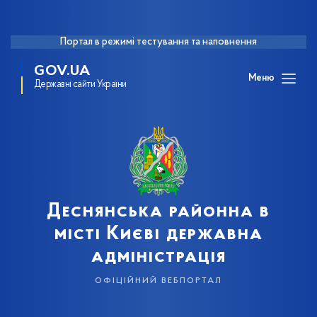
Портал в режимі тестування та наповнення
GOV.UA
Меню
Державні сайти України
Деснянська районна в
місті Києві державна
адміністрація
офіційний вебпортал