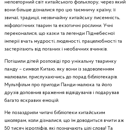
неповторний світ китайського фольклору, через який
вони більше дізналися про цю таємничу країну, її
звичаї, традиції, незвичайну китайську писемність,
міфологічних тварин та екзотичні рослини. Учні
переконалися, що казки та легенди Піднебесної
імперії вчать мудрості, людяності, працелюбності та
застерігають від поганих і необачних вчинків.
Потішили дітей розповіді про унікальну тваринку
панду – символ Китаю, яку вони із задоволенням
малювали, прислухаючись до порад бібліотекарів.
Мультфільм про пригоди Панди-малюка та його
друзів доповнив враження відвідувачів і подарував
багато яскравих емоцій.
Не позаздрили читачі бібліотеки китайським
школярам, коли дізналися, що їм доводиться вчити аж
50 тисяч ієрогліфів, які позначають цілі слова! Та