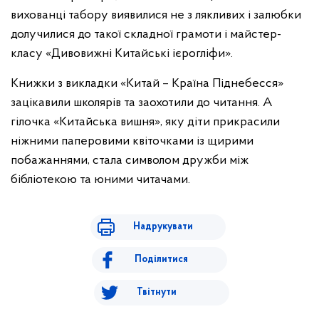
вихованці табору виявилися не з лякливих і залюбки
долучилися до такої складної грамоти і майстер-
класу «Дивовижні Китайські ієрогліфи».
Книжки з викладки «Китай – Країна Піднебесся»
зацікавили школярів та заохотили до читання. А
гілочка «Китайська вишня», яку діти прикрасили
ніжними паперовими квіточками із щирими
побажаннями, стала символом дружби між
бібліотекою та юними читачами.
Надрукувати
Поділитися
Твітнути