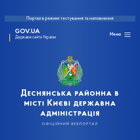
Портал в режимі тестування та наповнення
GOV.UA
Меню
Державні сайти України
Деснянська районна в
місті Києві державна
адміністрація
офіційний вебпортал