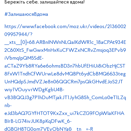
Бережіть себе, залишайтеся вдома!
#ЗалишаюсяВдома
https://www.facebook.com/moz.ukr/videos/2136002
09957944/?
__xts__[0]=68.ARBnINWnNLQaIKdWR1c_18aCPAt934E
2C60XtS_FwGwxMnHxKuCFWZxNCRvZmsjoq3EPvb9
iVbmqIpQM5SdE-
aCTaZ9Yb8RYa6e6ohmsBD3n7hbUfEHiUi8iObzHjCST
8FxW1TndhCfWUrwLe8dvMQBPt6ydCbBMQ6633teg
UnHQdpSJmdVZJe8n06QQCRm7psQkGHvdEJoS2JT
wiy1VOuyvrWDgKgbU4B-
vB3BQQJ3g7P1hDuMTjakJT1JyhG85h_ComLo0eTlLZq
nb-
eJd3bAQ7GYfHTOT9KxZxx_ui7kCZG9FOpWIaKFHA
BIrB-LG74ivJUK8pKqDFwK_6-
dGBGH8TG0om7VEyObNYg&__tn__=-R