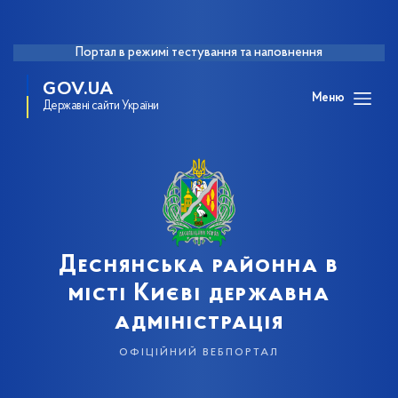
Портал в режимі тестування та наповнення
GOV.UA
Меню
Державні сайти України
Деснянська районна в
місті Києві державна
адміністрація
офіційний вебпортал