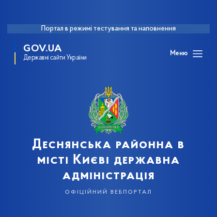
Портал в режимі тестування та наповнення
GOV.UA
Меню
Державні сайти України
Деснянська районна в
місті Києві державна
адміністрація
офіційний вебпортал