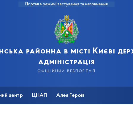
Портал в режимі тестування та наповнення
нська районна в місті Києві де
адміністрація
офіційний вебпортал
ний центр
ЦНАП
Алея Героїв