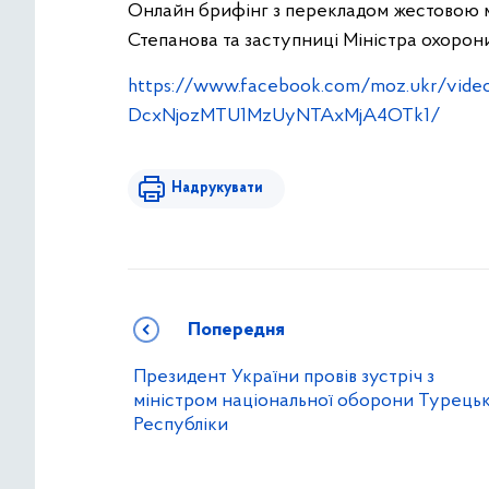
Онлайн брифінг з перекладом жестовою 
Степанова та заступниці Міністра охорон
https://www.facebook.com/moz.ukr/vi
DcxNjozMTU1MzUyNTAxMjA4OTk1/
Надрукувати
Попередня
Президент України провів зустріч з
міністром національної оборони Турецьк
Республіки