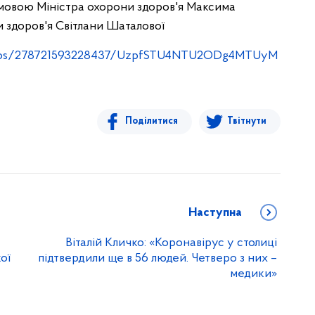
мовою Міністра охорони здоров'я Максима
и здоров'я Світлани Шаталової
deos/278721593228437/UzpfSTU4NTU2ODg4MTUyM
Поділитися
Твітнути
Наступна
Віталій Кличко: «Коронавірус у столиці
ої
підтвердили ще в 56 людей. Четверо з них –
медики»