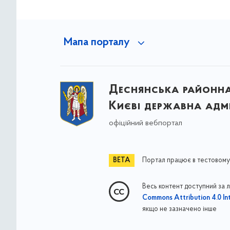
Мапа порталу
Деснянська районна 
Києві державна адмі
офіційний вебпортал
Портал працює в тестовому
Весь контент доступний за 
Commons Attribution 4.0 Int
якщо не зазначено інше