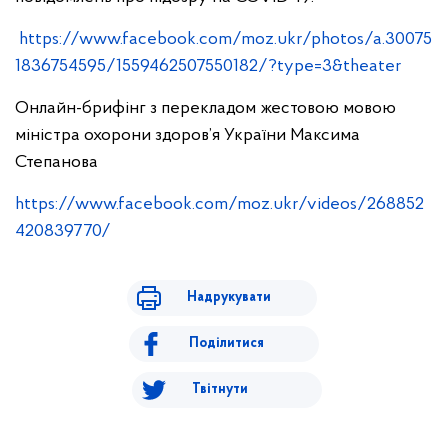
https://www.facebook.com/moz.ukr/photos/a.30075
1836754595/1559462507550182/?type=3&theater
Онлайн-брифінг з перекладом жестовою мовою
міністра охорони здоров’я України Максима
Степанова
https://www.facebook.com/moz.ukr/videos/268852
420839770/
Надрукувати
Поділитися
Твітнути