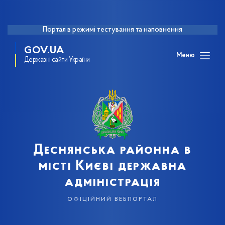
Портал в режимі тестування та наповнення
GOV.UA
Меню
Державні сайти України
Деснянська районна в
місті Києві державна
адміністрація
офіційний вебпортал