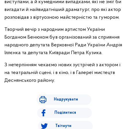
виступами, а й кумедними випадками, які не зміг би
вигадати й найвидатніший драматург, про які актор
розповідав з віртуозною майстерністю та гумором.
Творчий вечір з народним артистом України
Богданом Бенюком був організований за сприяння
народного депутата Верховної Ради України Андрія
Іллєнка та депутата Київради Петра Кузика.
З нетерпінням чекаємо нових зустрічей з актором і
на театральній сцені, і в кіно, і в Галереї мистецтв
Деснянського району.
Надрукувати
Поділитися
Твітнути