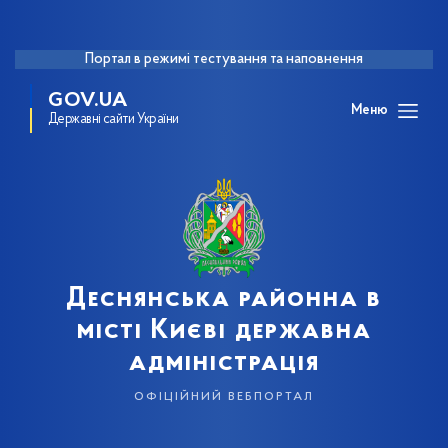
Портал в режимі тестування та наповнення
GOV.UA
Меню
Державні сайти України
Деснянська районна в
місті Києві державна
адміністрація
офіційний вебпортал