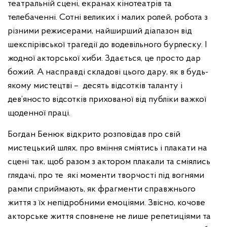
театральній сцені, екранах кінотеатрів та
телебаченні. Сотні великих і малих ролей, робота з
різними режисерами, найширший діапазон від
шекспірівської трагедії до водевільного бурлеску. І
жодної акторської хиби. Здається, це просто дар
божий. А насправді складові цього дару, як в будь-
якому мистецтві – десять відсотків таланту і
дев’яносто відсотків прихованої від публіки важкої
щоденної праці.
Богдан Бенюк відкрито розповідав про свій
мистецький шлях, про вміння сміятись і плакати на
сцені так, щоб разом з актором плакали та сміялись
глядачі, про те які моменти творчості під вогнями
рампи сприймають, як фрагменти справжнього
життя з їх непідробними емоціями. Звісно, кочове
акторське життя сповнене не лише репетиціями та