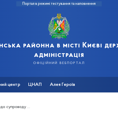
Портал в режимі тестування та наповнення
нська районна в місті Києві де
адміністрація
офіційний вебпортал
ний центр
ЦНАП
Алея Героїв
бливими освітніми потребами