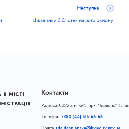
Наступна
й
Цікавинки бібліотек нашого району
Контакти
в місті
ністрація
Адреса:
02225, м. Київ, пр-т Червоної Калин
Телефон:
+380 (44) 515-66-66
Пошта:
rda.desnianska@kyivcity.gov.ua