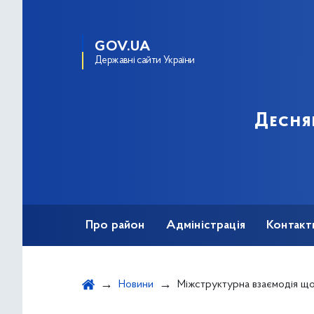
GOV.UA
Державні сайти України
Десня
Про район
Адміністрація
Контакт
Новини
Міжструктурна взаємодія щодо супроводу дітей з осо