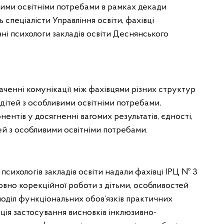
вими освітніми потребами в рамках декади
ть спеціалісти Управління освіти, фахівці
ні психологи закладів освіти Деснянського
аченні комунікації між фахівцями різних структур
 дітей з особливими освітніми потребами,
ентів у досягненні вагомих результатів, єдності,
тей з особливими освітніми потребами.
психологів закладів освіти надали фахівці ІРЦ № 3
овно корекційної роботи з дітьми, особливостей
поділ функціональних обов’язків практичних
зація застосування висновків інклюзивно-