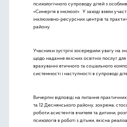
психологічного супроводу дітей з особли
«Синергія в інклюзії». У заході взяли учас
інклюзивно-ресурсних центрів та практич
району.
Учасники зустрічі зосередили увагу на зн
щодо надання якісних освітніх послуг для
врахуванні етичного та соціального компон
системності і наступності в супроводі ді
Вичерпні відповіді на питання практичних 
та 12 Деснянського району, зокрема, стос
роботи асистентів вчителя та дитини, роз
психологів в роботі з дітьми, якісна реалі