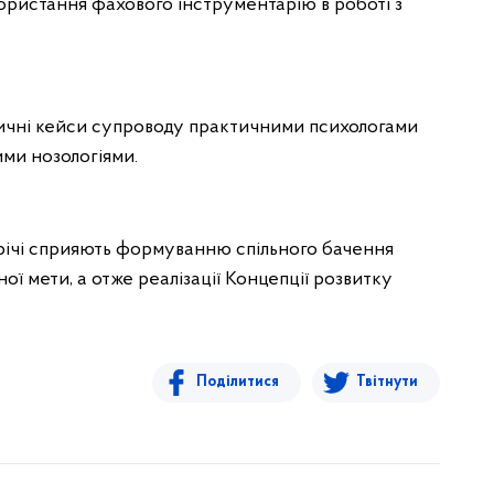
користання фахового інструментарію в роботі з
ктичні кейси супроводу практичними психологами
ними нозологіями.
стрічі сприяють формуванню спільного бачення
ної мети, а отже реалізації Концепції розвитку
Поділитися
Твітнути