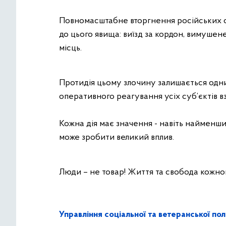
Повномасштабне вторгнення російських о
до цього явища: виїзд за кордон, вимушен
місць.
Протидія цьому злочину залишається одни
оперативного реагування усіх суб’єктів вз
Кожна дія має значення - навіть найменш
може зробити великий вплив.
Люди – не товар! Життя та свобода кожног
Управління соціальної та ветеранської п