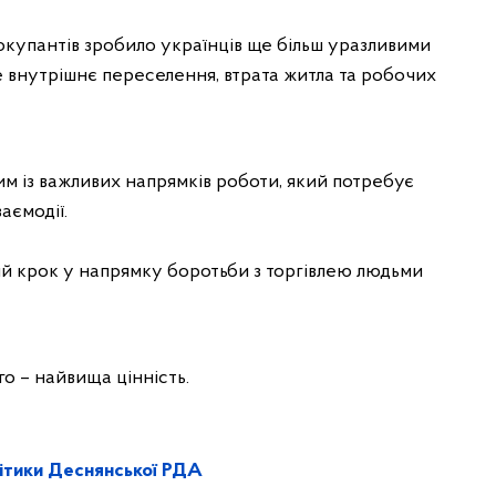
купантів зробило українців ще більш уразливими
е внутрішнє переселення, втрата житла та робочих
м із важливих напрямків роботи, який потребує
аємодії.
ий крок у напрямку боротьби з торгівлею людьми
о – найвища цінність.
олітики Деснянської РДА