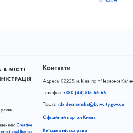
СНІДом
Контакти
в місті
ністрація
Адреса:
02225, м. Київ, пр-т Червоної Калин
Телефон:
+380 (44) 515-66-66
Пошта:
rda.desnianska@kyivcity.gov.ua
 режимі
Офіційний портал Києва
ліцензією
Creative
Київська міська рада
,
ernational license