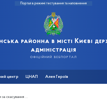
Портал в режимі тестування та наповнення
нська районна в місті Києві де
адміністрація
офіційний вебпортал
ний центр
ЦНАП
Алея Героїв
касування рабства