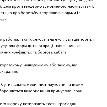
оротьби за скасування рабства. Це ще один день
16 днів проти ґендерно зумовленого насильства». В
енцію про боротьбу з торгівлею людьми і з
ми».
и рабства, такі як сексуальна експлуатація, торгівля
су, ряд форм дитячої праці, насильницьке
ойних конфліктах та боргова кабала.
 жорстокому, нелюдському або такому, що
покаранню.
же бути піддана медичним, науковим чи іншим
бороняється використання примусової праці.
кого щороку потерпають тисячі громадян.