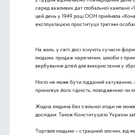
2 грудня відзначаємо Міжнародний день б
серед важливих дат глобальної кампанії «
цей день у 1949 році ООН прийняла «Конв
експлуатацією проституції третіми особа
На жаль, у світі досі існують сучасні форм
людьми, продаж наречених, шлюби з приму
вербування дітей для використання у збр
Ніхто не може бути підданий катуванню,
принижує його гідність, поводженню чи 
Жодна людина без її вільної згоди не мо
дослідам. Також Конституцією України за
Торгівля людьми – страшний злочин, від я