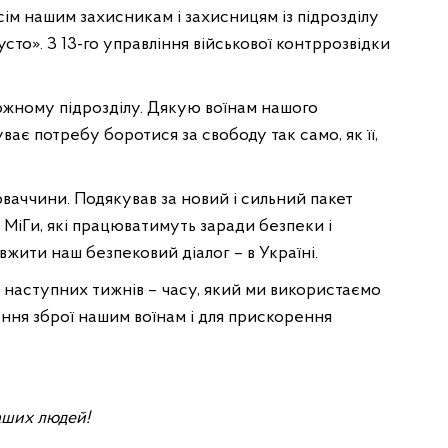
ім нашим захисникам і захисницям із підрозділу
усто». З 13-го управління військової контррозвідки
ожному підрозділу. Дякую воїнам нашого
уває потребу боротися за свободу так само, як її,
ваччини. Подякував за новий і сильний пакет
– МіГи, які працюватимуть заради безпеки і
вжити наш безпековий діалог – в Україні.
м наступних тижнів – часу, який ми використаємо
ання зброї нашим воїнам і для прискорення
аших людей!