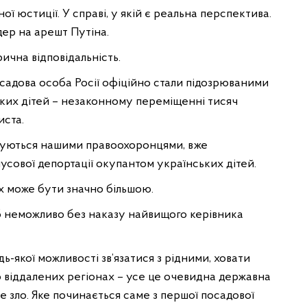
ї юстиції. У справі, у якій є реальна перспектива.
ер на арешт Путіна.
рична відповідальність.
садова особа Росії офіційно стали підозрюваними
ьких дітей – незаконному переміщенні тисяч
иста.
ідуються нашими правоохоронцями, вже
усової депортації окупантом українських дітей.
их може бути значно більшою.
б неможливо без наказу найвищого керівника
удь-якої можливості зв’язатися з рідними, ховати
по віддалених регіонах – усе це очевидна державна
не зло. Яке починається саме з першої посадової