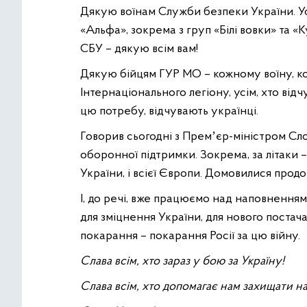
Дякую воїнам Служби безпеки України. Ус
«Альфа», зокрема з груп «Білі вовки» та «К
СБУ – дякую всім вам!
Дякую бійцям ГУР МО – кожному воїну, к
Інтернаціонального легіону, усім, хто відч
цю потребу, відчувають українці.
Говорив сьогодні з Премʼєр-міністром Сло
оборонної підтримки. Зокрема, за літаки 
України, і всієї Європи. Домовилися продо
І, до речі, вже працюємо над наповнення
для зміцнення України, для нового постач
покарання – покарання Росії за цю війну.
Слава всім, хто зараз у бою за Україну!
Слава всім, хто допомагає нам захищати н