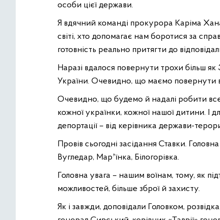
особи цієї держави.
Я вдячний команді прокурора Каріма Хан
світі, хто допомагає нам боротися за спра
готовність реально притягти до відповідал
Наразі вдалося повернути трохи більш як 30
України. Очевидно, що маємо повернути в
Очевидно, що будемо й надалі робити все
кожної українки, кожної нашої дитини. І дл
депортації – від керівника держави-терори
Провів сьогодні засідання Ставки. Головна 
Вугледар, Марʼїнка, Білогорівка.
Головна увага – нашим воїнам, тому, як під
можливостей, більше зброї й захисту.
Як і завжди, доповідали Головком, розвідк