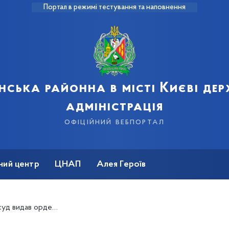
Портал в режимі тестування та наповнення
нська районна в місті Києві де
адміністрація
офіційний вебпортал
ний центр
ЦНАП
Алея Героїв
рична відповідальність – звернення Президента України