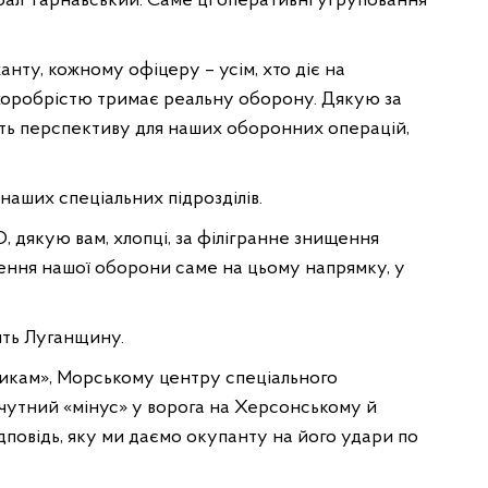
ерал Тарнавський. Саме ці оперативні угруповання
нту, кожному офіцеру – усім, хто діє на
 хоробрістю тримає реальну оборону. Дякую за
ачить перспективу для наших оборонних операцій,
наших спеціальних підрозділів.
, дякую вам, хлопці, за філігранне знищення
ення нашої оборони саме на цьому напрямку, у
ять Луганщину.
икам», Морському центру спеціального
відчутний «мінус» у ворога на Херсонському й
дповідь, яку ми даємо окупанту на його удари по