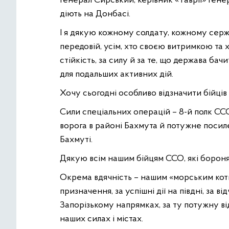
генерал Сирський, керівник «Таврії» ген
діють на Донбасі.
І я дякую кожному солдату, кожному сержа
передовій, усім, хто своєю витримкою та
стійкість, за силу й за те, що держава б
для подальших активних дій.
Хочу сьогодні особливо відзначити бійців 
Сили спеціальних операцій – 8-й полк ССО
ворога в районі Бахмута й потужне посил
Бахмуті.
Дякую всім нашим бійцям ССО, які борон
Окрема вдячність – нашим «морським кот
призначення, за успішні дії на півдні, за 
Запорізькому напрямках, за ту потужну ві
наших силах і містах.