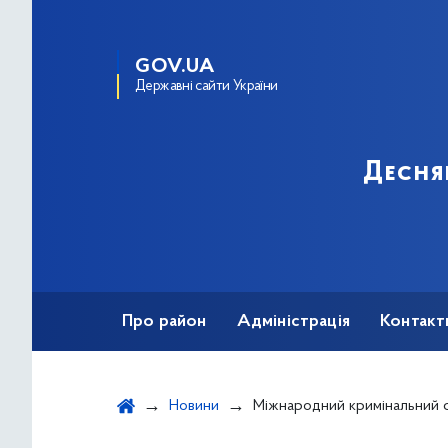
GOV.UA
Державні сайти України
Десня
Про район
Адміністрація
Контакт
Новини
Міжнародний кримінальний суд видав ордер на арешт Путіна; історичне рішення, з якого почнеться істо