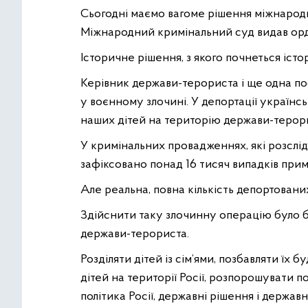
Сьогодні маємо вагоме рішення міжнародно
Міжнародний кримінальний суд видав орд
Історичне рішення, з якого почнеться істо
Керівник держави-терориста і ще одна по
у воєнному злочині. У депортації українс
наших дітей на територію держави-терор
У кримінальних провадженнях, які розсл
зафіксовано понад 16 тисяч випадків прим
Але реальна, повна кількість депортован
Здійснити таку злочинну операцію було 
держави-терориста.
Розділяти дітей із сім’ями, позбавляти їх б
дітей на території Росії, розпорошувати 
політика Росії, державні рішення і держав