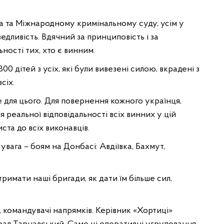
а та Міжнародному кримінальному суду, усім у
ведливість. Вдячний за принциповість і за
ьності тих, хто є винним.
0 дітей з усіх, які були вивезені силою, вкрадені з
сіх.
 для цього. Для повернення кожного українця,
я реальної відповідальності всіх винних у цій
ста до всіх виконавців.
увага – боям на Донбасі: Авдіївка, Бахмут,
тримати наші бригади, як дати їм більше сил,
а, командувачі напрямків. Керівник «Хортиці»