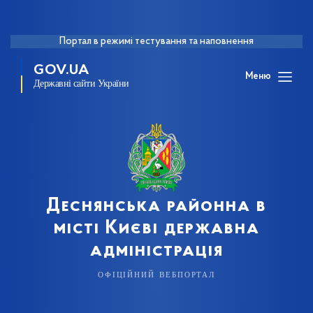
Портал в режимі тестування та наповнення
GOV.UA
Меню
Державні сайти України
Деснянська районна в
місті Києві державна
адміністрація
офіційний вебпортал