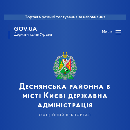
Портал в режимі тестування та наповнення
GOV.UA
Меню
Державні сайти України
Деснянська районна в
місті Києві державна
адміністрація
офіційний вебпортал