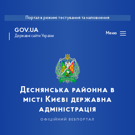
Портал в режимі тестування та наповнення
GOV.UA
Меню
Державні сайти України
Деснянська районна в
місті Києві державна
адміністрація
офіційний вебпортал