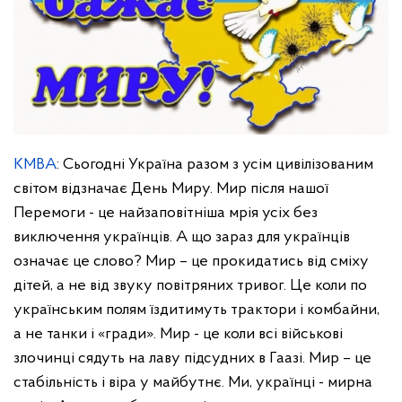
КМВА
: Сьогодні Україна разом з усім цивілізованим
світом відзначає День Миру. Мир після нашої
Перемоги - це найзаповітніша мрія усіх без
виключення українців. А що зараз для українців
означає це слово? Мир – це прокидатись від сміху
дітей, а не від звуку повітряних тривог. Це коли по
українським полям їздитимуть трактори і комбайни,
а не танки і «гради». Мир - це коли всі військові
злочинці сядуть на лаву підсудних в Гаазі. Мир – це
стабільність і віра у майбутнє. Ми, українці - мирна