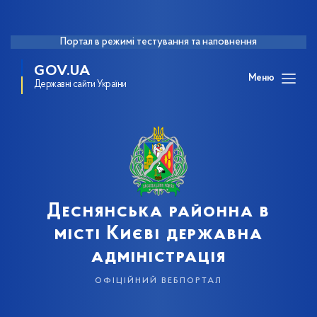
Портал в режимі тестування та наповнення
GOV.UA
Меню
Державні сайти України
Деснянська районна в
місті Києві державна
адміністрація
офіційний вебпортал