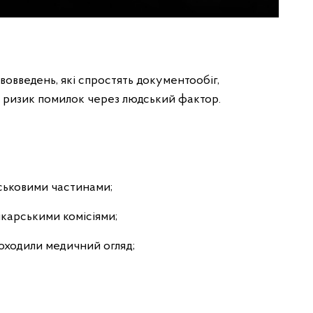
введень, які спростять документообіг,
ь ризик помилок через людський фактор.
йськовими частинами;
ікарськими комісіями;
роходили медичний огляд;