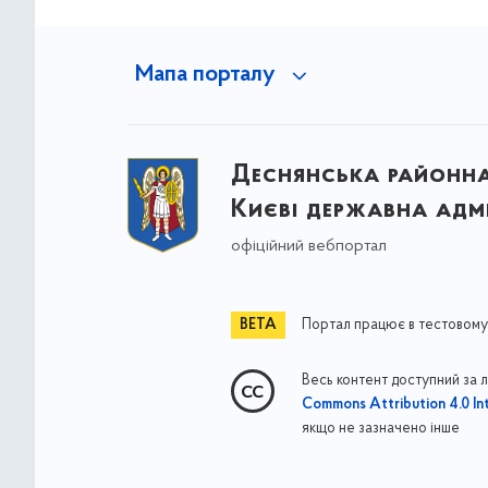
Мапа порталу
Деснянська районна 
Києві державна адмі
офіційний вебпортал
Портал працює в тестовому
Весь контент доступний за 
Commons Attribution 4.0 Int
якщо не зазначено інше