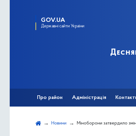
GOV.UA
Державні сайти України
Десня
Про район
Адміністрація
Контакт
Новини
Міноборони затвердило зміни до Положення про військов