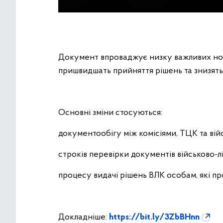
Документ впроваджує низку важливих ново
пришвидшать прийняття рішень та знизят
Основні зміни стосуються:
документообігу між комісіями, ТЦК та ві
строків перевірки документів військово-л
процесу видачі рішень ВЛК особам, які п
Докладніше:
https://bit.ly/3ZbBHnn