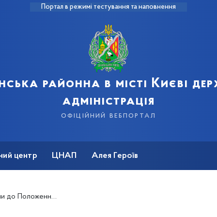
Портал в режимі тестування та наповнення
нська районна в місті Києві де
адміністрація
офіційний вебпортал
ний центр
ЦНАП
Алея Героїв
о-лікарську експертизу в ЗСУ.