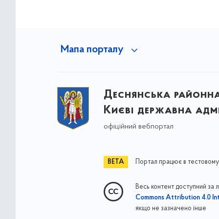
Мапа порталу
Деснянська районна 
Києві державна адмі
офіційний вебпортал
Портал працює в тестовому
Весь контент доступний за 
Commons Attribution 4.0 Int
якщо не зазначено інше