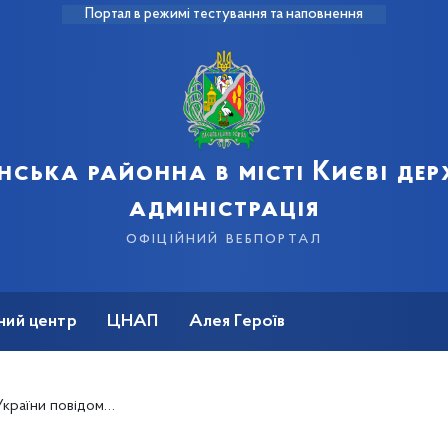
Портал в режимі тестування та наповнення
нська районна в місті Києві де
адміністрація
офіційний вебпортал
ний центр
ЦНАП
Алея Героїв
роблений проєкт «Моя Фортеця»