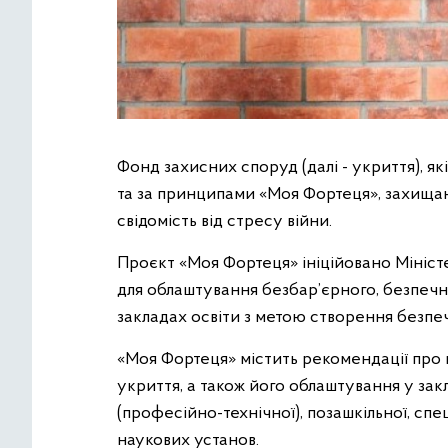
Фонд захисних споруд (далі - укриття), як
та за принципами «Моя Фортеця», захищаю
свідомість від стресу війни.
Проєкт «Моя Фортеця» ініційовано Міністе
для облаштування безбар’єрного, безпечн
закладах освіти з метою створення безпе
«Моя Фортеця» містить рекомендації про 
укриття, а також його облаштування у зак
(професійно-технічної), позашкільної, спец
наукових установ.