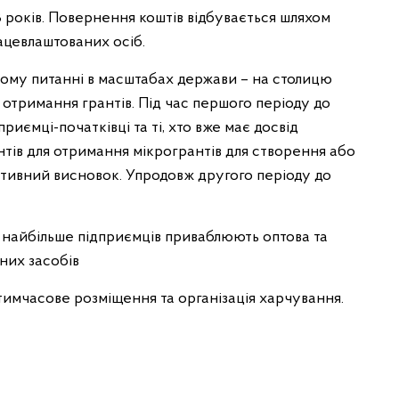
 років. Повернення коштів відбувається шляхом
рацевлаштованих осіб.
ьому питанні в масштабах держави – на столицю
 отримання грантів. Під час першого періоду до
риємці-початківці та ті, хто вже має досвід
нтів для отримання мікрогрантів для створення або
итивний висновок. Упродовж другого періоду до
о найбільше підприємців приваблюють оптова та
них засобів
тимчасове розміщення та організація харчування.