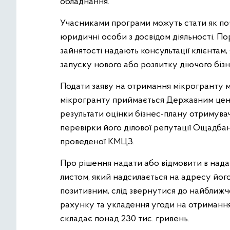
обладнання.
Учасниками програми можуть стати як поча
юридичні особи з досвідом діяльності. П
зайнятості надають консультації клієнтам,
запуску нового або розвитку діючого бізн
Подати заяву на отримання мікрогранту м
мікрогранту приймається Державним центр
результати оцінки бізнес-плану отримува
перевірки його ділової репутації Ощадбан
проведеної КМЦЗ.
Про рішення надати або відмовити в нада
листом, який надсилається на адресу йог
позитивним, слід звернутися до найближч
рахунку та укладення угоди на отримання
складає понад 230 тис. гривень.