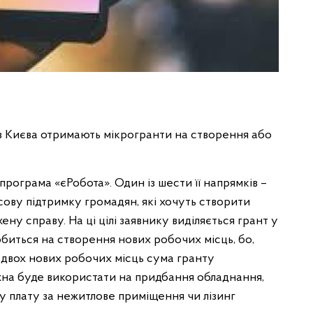
з Києва отримають мікрогранти на створення або
програма «єРобота». Один із шести її напрямків –
сову підтримку громадян, які хочуть створити
ну справу. На ці цілі заявнику виділяється грант у
робиться на створення нових робочих місць, бо,
 двох нових робочих місць сума гранту
ожна буде використати на придбання обладнання,
у плату за нежитлове приміщення чи лізинг