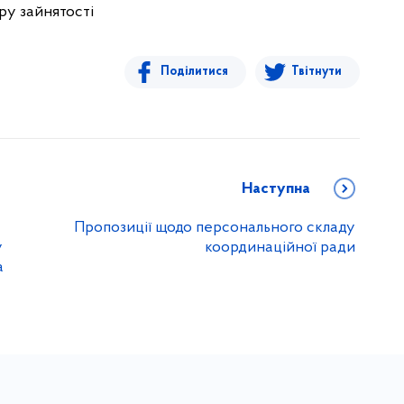
ру зайнятості
Поділитися
Твітнути
Наступна
Пропозиції щодо персонального складу
у
координаційної ради
а