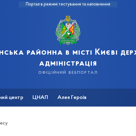
Портал в режимі тестування та наповнення
нська районна в місті Києві де
адміністрація
офіційний вебпортал
ний центр
ЦНАП
Алея Героїв
несу