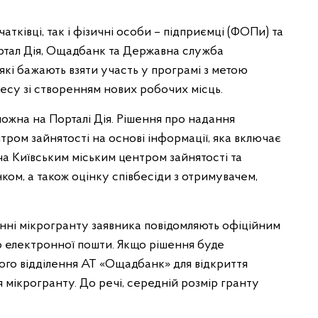
тківці, так і фізичні особи – підприємці (ФОПи) та
ортал Дія, Ощадбанк та Державна служба
 які бажають взяти участь у програмі з метою
есу зі створенням нових робочих місць.
ожна на Порталі Дія. Рішення про надання
ом зайнятості на основі інформації, яка включає
ча Київським міським центром зайнятості та
ком, а також оцінку співбесіди з отримувачем,
нні мікрогранту заявника повідомляють офіційним
о електронної пошти. Якщо рішення буде
ого відділення АТ «Ощадбанк» для відкриття
 мікрогранту. До речі, середній розмір гранту