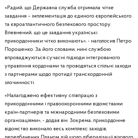
«Радий, що Державна служба отримала чітке
завдання – імплементація до єдиного європейського
та євроатлантичного безпекового простору.
Впевнений, що це завдання українські
прикордонники чітко виконають», - наголосив Петро
Порошенко. За його словами, нині службою
впроваджуються сучасні підходи інтегрованого
управління кордонами та проводяться спільні заходи
з партнерами щодо протидії транскордонній
злочинності.
«Налагоджено ефективну співпрацю з
прикордонними і правоохоронними відомствами
країн-партнерів та міжнародними безпековими
організаціями», - додав він. Зокрема, прикордонне
відомство виконало весь комплекс заходів,
передбачених Планом дій щодо лібералізації візового