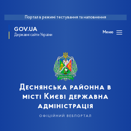
Портал в режимі тестування та наповнення
GOV.UA
Меню
Державні сайти України
Деснянська районна в
місті Києві державна
адміністрація
офіційний вебпортал