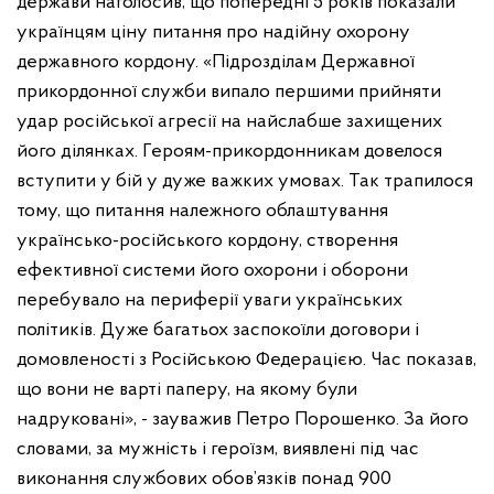
держави наголосив, що попередні 5 років показали
українцям ціну питання про надійну охорону
державного кордону. «Підрозділам Державної
прикордонної служби випало першими прийняти
удар російської агресії на найслабше захищених
його ділянках. Героям-прикордонникам довелося
вступити у бій у дуже важких умовах. Так трапилося
тому, що питання належного облаштування
українсько-російського кордону, створення
ефективної системи його охорони і оборони
перебувало на периферії уваги українських
політиків. Дуже багатьох заспокоїли договори і
домовленості з Російською Федерацією. Час показав,
що вони не варті паперу, на якому були
надруковані», - зауважив Петро Порошенко. За його
словами, за мужність і героїзм, виявлені під час
виконання службових обов’язків понад 900