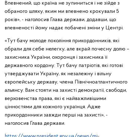
Впевнений, що країна не зупиниться і не зійде з
обраного шляху, яким ми впевнено крокували 5
років», - наголосив Глава держави, додавши, що
впевненості йому надає побачені зміни у Центрі.
«Тут бачу молоде покоління прикордонників, які
обрали для себе нелегку, але вкрай почесну долю –
захисника України, охоронця і захисника її
державного кордону. Тут бачу патріотів, які готові
утверджувати Україну, як незалежну і вільну
європейську державу, члена Північноатлантичного
альянсу. Вам стояти на захисті демократії, свободи,
верховенства права, які є найважливішими
цінностями для кожного українця. Адже
прикордонники завжди перші на захисті», -
наголосив Глава держави.
https://www.president.gov.ua/news/mi-