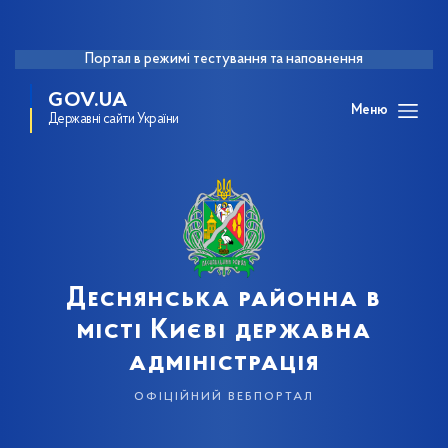
Портал в режимі тестування та наповнення
GOV.UA
Меню
Державні сайти України
Деснянська районна в
місті Києві державна
адміністрація
офіційний вебпортал