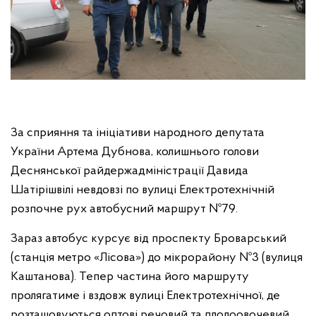
За сприяння та ініціативи народного депутата
України Артема Дубнова, колишнього голови
Деснянської райдержадміністрації Давида
Шатірішвілі невдовзі по вулиці Електротехнічній
розпочне рух автобусний маршрут №79.
Зараз автобус курсує від проспекту Броварський
(станція метро «Лісова») до мікрорайону №3 (вулиця
Каштанова). Тепер частина його маршруту
пролягатиме і вздовж вулиці Електротехнічної, де
розташовуються оптові речовий та плодоовочевий