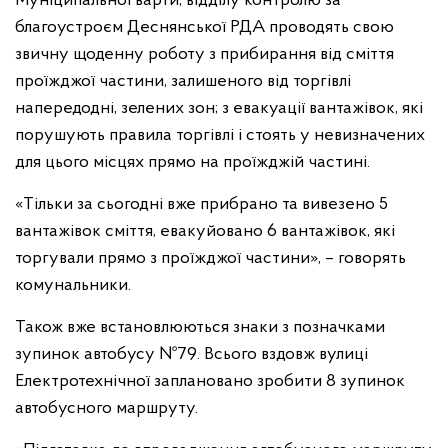
Муніципальної варти, відділу контролю за
благоустроєм Деснянської РДА проводять свою
звичну щоденну роботу з прибирання від сміття
проїжджої частини, залишеного від торгівлі
напередодні, зелених зон; з евакуації вантажівок, які
порушують правила торгівлі і стоять у невизначених
для цього місцях прямо на проїжджій частині.
«Тільки за сьогодні вже прибрано та вивезено 5
вантажівок сміття, евакуйовано 6 вантажівок, які
торгували прямо з проїжджої частини», – говорять
комунальники.
Також вже встановлюються знаки з позначками
зупинок автобусу №79. Всього вздовж вулиці
Електротехнічної заплановано зробити 8 зупинок
автобусного маршруту.