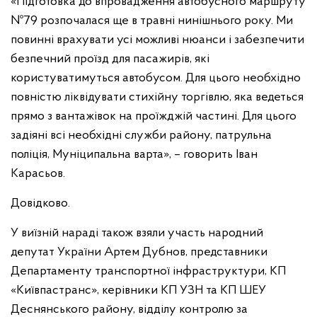
«Підготовка до впровадження автобусного маршруту
№79 розпочалася ще в травні нинішнього року. Ми
повинні врахувати усі можливі нюанси і забезпечити
безпечний проїзд для пасажирів, які
користуватимуться автобусом. Для цього необхідно
повністю ліквідувати стихійну торгівлю, яка ведеться
прямо з вантажівок на проїжджій частині. Для цього
задіяні всі необхідні служби району, патрульна
поліція, Муніципальна варта», – говорить Іван
Карасьов.
Довідково.
У виїзній нараді також взяли участь народний
депутат України Артем Дубнов, представники
Департаменту транспортної інфраструктури, КП
«Київпастранс», керівники КП УЗН та КП ШЕУ
Деснянського району, відділу контролю за