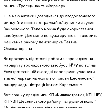
ринки «Троєщина» та «Фермер».
«Не маю автівки і доводиться до плодоовочевого
ринку йти пішки від трамвайної зупинки з вулиці
Закревського. Тепер можна буде скористатися
автобусом. Для мене це дуже зручно», – говорить
мешканка району пенсіонерка Тетяна
Олександрівна.
Як проходять підготовчі роботи з впровадження
маршруту громадського автобусу №79 по вулиці
Електротехнічній сьогодні перевірили учасники
виїзної наради на чолі із в.о. голови Деснянської
райдержадміністрації Іваном Карасьовим.
Вже зранку працівники КП «Київпастранс», КП ШЕУ,
КП УЗН Деснянського району, патрульної поліції,