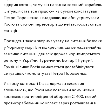
відкрив вогонь, чому він напав на воєнний корабель.
Ситуація стає все гіршою», - з сумом констатував
Петро Порошенко, нагадавши, що аби утримувати
Росію за столом переговорів до неї застосовуються
санкції.
Президент також звернув увагу на питання безпеки
у Чорному морі. Він підкреслив, що це надзвичайно
важливе питання і для всіх держав чорноморського
регіону – України, Туреччини, Болгарії, Румунії,
Грузії. «І лише Росія намагається дестабілізувати
ситуацію», - констатував Петро Порошенко.
У цьому контексті Глава держави висловив
впевненість, що Росія має пояснити чому новий
комплекс протиповітряної оборони С-400, новий
протикорабельний комплекс зараз розташовані в