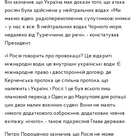
Він зазначив, що Україна має докази того, що атака
росіян була здійснена у нейтральних водах. «Ми
маємо відео, радіоперехоплення, супутникові знімки
– у нас є все. В нейтральних водах Чорного моря,
недалеко від Туреччини, до речі», - констатував
Президент.
«І Росія говорить про провокації? Це відкриті
міжнародні води, це внутрішні українські води. Є
міжнародне право і двосторонній договір, де
Керченська протока це спільна протока, що
належить і Україні, і Росії. І це був всього лиш
плановий перехід з Одеси до Маріуполя для ротації
цих двох малих воєнних суден. Вони не мають
ніякого додаткового озброєння, додаткових членів
екіпажу, нічого», - також підкреслив Глава держави.
Петро Порошенко зазначив, що Росія не може