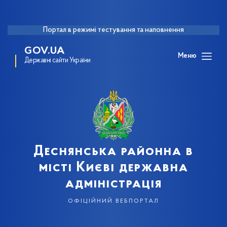
Портал в режимі тестування та наповнення
GOV.UA
Меню
Державні сайти України
Деснянська районна в
місті Києві державна
адміністрація
офіційний вебпортал