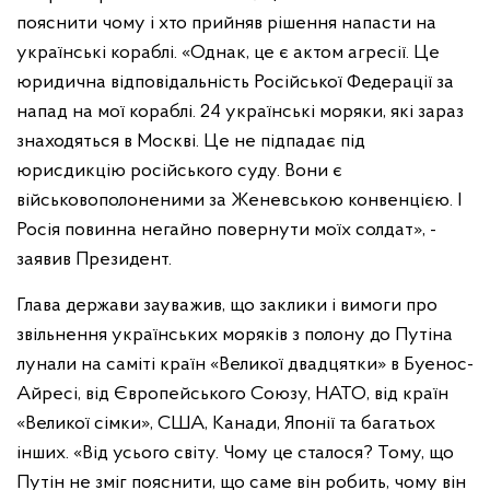
пояснити чому і хто прийняв рішення напасти на
українські кораблі. «Однак, це є актом агресії. Це
юридична відповідальність Російської Федерації за
напад на мої кораблі. 24 українські моряки, які зараз
знаходяться в Москві. Це не підпадає під
юрисдикцію російського суду. Вони є
військовополоненими за Женевською конвенцією. І
Росія повинна негайно повернути моїх солдат», -
заявив Президент.
Глава держави зауважив, що заклики і вимоги про
звільнення українських моряків з полону до Путіна
лунали на саміті країн «Великої двадцятки» в Буенос-
Айресі, від Європейського Союзу, НАТО, від країн
«Великої сімки», США, Канади, Японії та багатьох
інших. «Від усього світу. Чому це сталося? Тому, що
Путін не зміг пояснити, що саме він робить, чому він