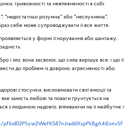
нки, тривожності та невпевненості в собі.
а", "недостатньо розумна" або "неслухняна",
образ себе може супроводжувати її все життя.
 проявляється у формі ігнорування або шантажу,
радність.
о і зло, вона засвоює, що сила вирішує все, і що її
ести до проблем із довірою, агресивності або,
здорові стосунки, висловлювати свої емоції та
яке замість любові та поваги ґрунтується на
ться з людиною надовго, впливаючи на її майбутнє і
sts/pfbid02PSyw2WefK587nJraddXspPkBgA4iEnnvSF