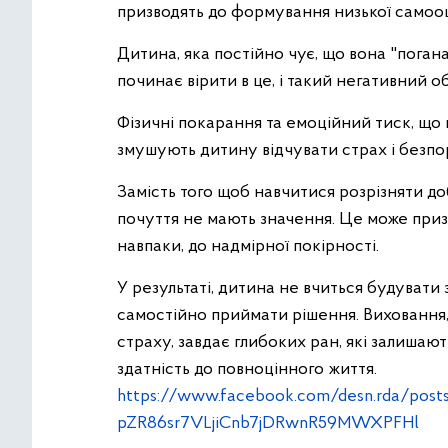
призводять до формування низької самооці
Дитина, яка постійно чує, що вона "поган
починає вірити в це, і такий негативний 
Фізичні покарання та емоційний тиск, що
змушують дитину відчувати страх і безпо
Замість того щоб навчитися розрізняти добр
почуття не мають значення. Це може призв
навпаки, до надмірної покірності.
У результаті, дитина не вчиться будувати 
самостійно приймати рішення. Виховання, 
страху, завдає глибоких ран, які залишаю
здатність до повноцінного життя.
https://www.facebook.com/desn.rda/po
pZR86sr7VLjiCnb7jDRwnR59MWXPFHl