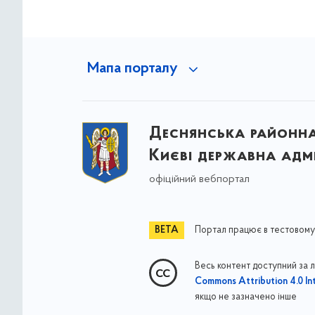
Мапа порталу
Деснянська районна 
Києві державна адмі
офіційний вебпортал
Портал працює в тестовому
Весь контент доступний за 
Commons Attribution 4.0 Int
якщо не зазначено інше