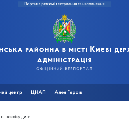
Портал в режимі тестування та наповнення
нська районна в місті Києві де
адміністрація
офіційний вебпортал
ний центр
ЦНАП
Алея Героїв
ь психіку дитини