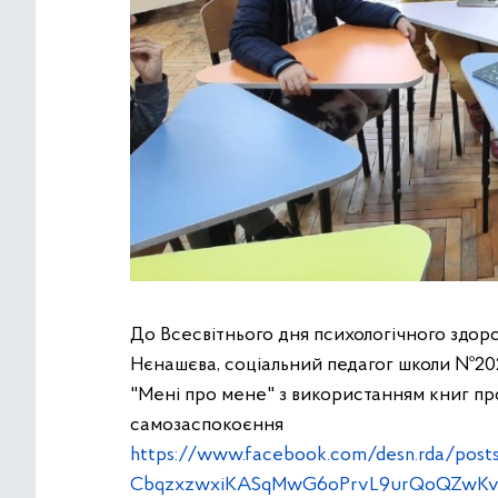
До Всесвітнього дня психологічного здоро
Нєнашєва, соціальний педагог школи №202
"Мені про мене" з використанням книг про
самозаспокоєння
https://www.facebook.com/desn.rda/p
CbqzxzwxiKASqMwG6oPrvL9urQoQZwKv