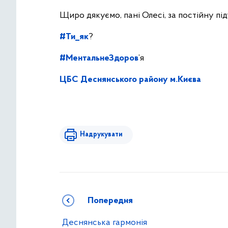
Щиро дякуємо, пані Олесі, за постійну пі
#Ти_як
?
#МентальнеЗдоров
’я
ЦБС Деснянського району м.Києва
Надрукувати
Попередня
Деснянська гармонія