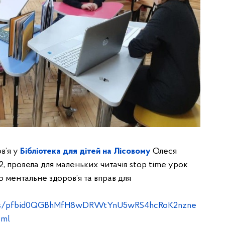
в’я у
Бібліотека для дітей на Лісовому
Олеся
, провела для маленьких читачів stop time урок
 ментальне здоров’я та вправ для
osts/pfbid0QGBhMfH8wDRWtYnU5wRS4hcRoK2nzne
ml