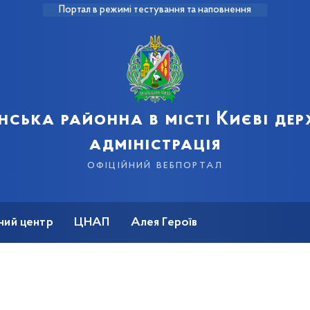
Портал в режимі тестування та наповнення
нська районна в місті Києві де
адміністрація
офіційний вебпортал
ний центр
ЦНАП
Алея Героїв