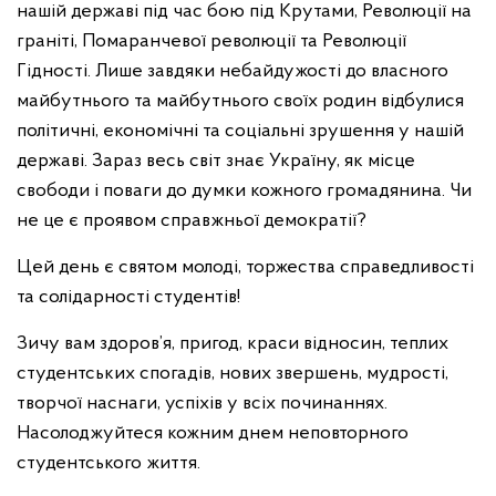
нашій державі під час бою під Крутами, Революції на
граніті, Помаранчевої революції та Революції
Гідності. Лише завдяки небайдужості до власного
майбутнього та майбутнього своїх родин відбулися
політичні, економічні та соціальні зрушення у нашій
державі. Зараз весь світ знає Україну, як місце
свободи і поваги до думки кожного громадянина. Чи
не це є проявом справжньої демократії?
Цей день є святом молоді, торжества справедливості
та солідарності студентів!
Зичу вам здоров’я, пригод, краси відносин, теплих
студентських спогадів, нових звершень, мудрості,
творчої наснаги, успіхів у всіх починаннях.
Насолоджуйтеся кожним днем неповторного
студентського життя.