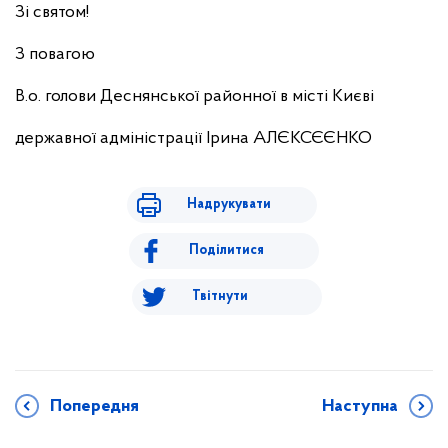
Зі святом!
З повагою
В.о. голови Деснянської районної в місті Києві
державної адміністрації Ірина АЛЄКСЄЄНКО
Надрукувати
Поділитися
Твітнути
Попередня
Наступна