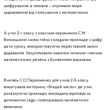
шифрування, а головне – отримали море
задоволення від спілкування з математикою.
А учні 2-г класу з класним керівником С.М.
Вінницькою самостійно складали приклади з цифр
дати уроку, використовуючи переставний закон
додавання. Закріплювали навички читання і письма
математичних речень з буквеними виразами.
Вчитель С.О.Пархоменко для учнів 2-Б класу
влаштувала вікторину «Вгадай число», де учні,
розв’язуючи приклади, викладали відповіді за
допомогою Lego і повторювали математичні
величини.