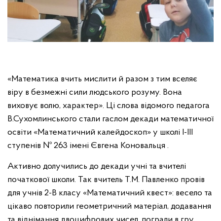
«Математика вчить мислити й разом з тим вселяє
віру в безмежні сили людського розуму. Вона
виховує волю, характер». Ці слова відомого педагога
В.Сухомлинського стали гаслом декади математичної
освіти «Математичний калейдоскоп» у школі І-ІІІ
ступенів № 263 імені Євгена Коновальця .
Активно долучились до декади учні та вчителі
початкової школи. Так вчитель Т.М. Павленко провів
для учнів 2-В класу «Математичний квест»: весело та
цікаво повторили геометричний матеріал, додавання
та віднімання двоцифрових чисел, пограли в гру