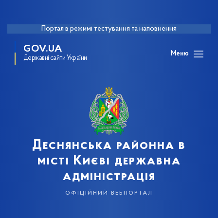
Портал в режимі тестування та наповнення
GOV.UA
Меню
Державні сайти України
Деснянська районна в
місті Києві державна
адміністрація
офіційний вебпортал