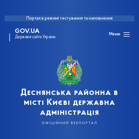
Портал в режимі тестування та наповнення
GOV.UA
Меню
Державні сайти України
Деснянська районна в
місті Києві державна
адміністрація
офіційний вебпортал