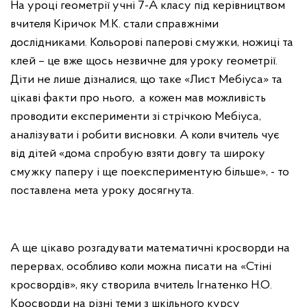
На уроці геометрії учні 7-А класу під керівництвом
вчителя Кіричок М.К. стали справжніми
дослідниками. Кольорові паперові смужки, ножиці та
клей – це вже щось незвичне для уроку геометрії.
Діти не лише дізналися, що таке «Лист Мебіуса» та
цікаві факти про нього, а кожен мав можливість
проводити експерименти зі стрічкою Мебіуса,
аналізувати і робити висновки. А коли вчитель чує
від дітей «дома спробую взяти довгу та широку
смужку паперу і ще поекспериментую більше», - то
поставлена мета уроку досягнута.
А ще цікаво розгадувати математичні кросворди на
перервах, особливо коли можна писати на «Стіні
кросвордів», яку створила вчитель Ігнатенко Н.О.
Кросворди на різні теми з шкільного курсу