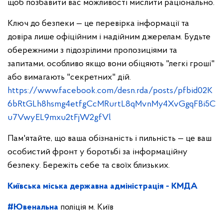
щоб позбавити вас можливості мислити раціонально.
Ключ до безпеки — це перевірка інформації та
довіра лише офіційним і надійним джерелам. Будьте
обережними з підозрілими пропозиціями та
запитами, особливо якщо вони обіцяють "легкі гроші"
або вимагають "секретних" дій.
https://www.facebook.com/desn.rda/posts/pfbid02K
6bRtGLh8hsmg4etfgCcMRurtL8qMvnMy4XvGgqFBi5C
u7VwyEL9mxu2tFjW2gfVl
Пам'ятайте, що ваша обізнаність і пильність — це ваш
особистий фронт у боротьбі за інформаційну
безпеку. Бережіть себе та своїх близьких.
Київська міська державна адміністрація - КМДА
#Ювенальна
поліція м. Київ