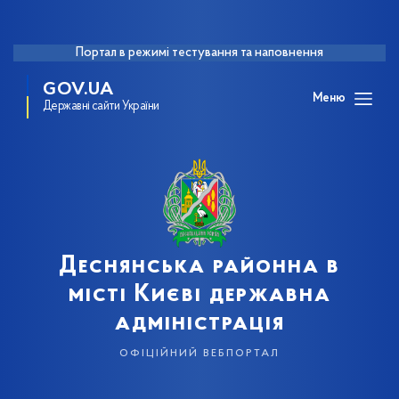
Портал в режимі тестування та наповнення
GOV.UA
Меню
Державні сайти України
Деснянська районна в
місті Києві державна
адміністрація
офіційний вебпортал