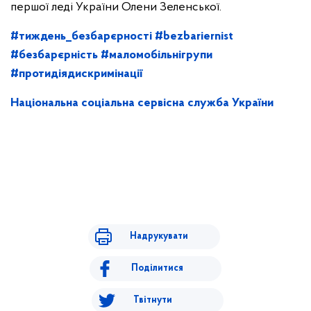
першої леді України Олени Зеленської.
#тиждень_безбарєрності
#bezbariernist
#безбарєрність
#маломобільнігрупи
#протидіядискримінації
Національна соціальна сервісна служба України
Надрукувати
Поділитися
Твітнути