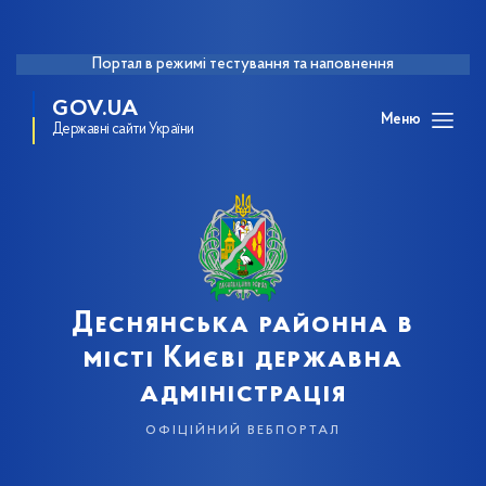
Портал в режимі тестування та наповнення
GOV.UA
Меню
Державні сайти України
Деснянська районна в
місті Києві державна
адміністрація
офіційний вебпортал