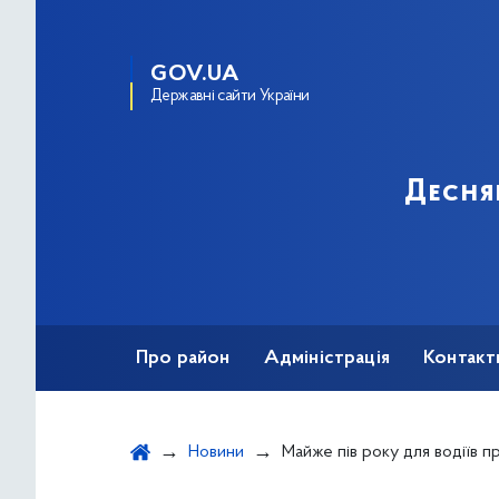
GOV.UA
Державні сайти України
Десня
Про район
Адміністрація
Контакт
Новини
Майже пів року для водіїв працює сервіс перереєстрації