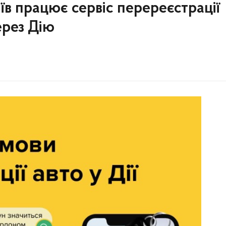
їв працює сервіс перереєстрації
ерез Дію