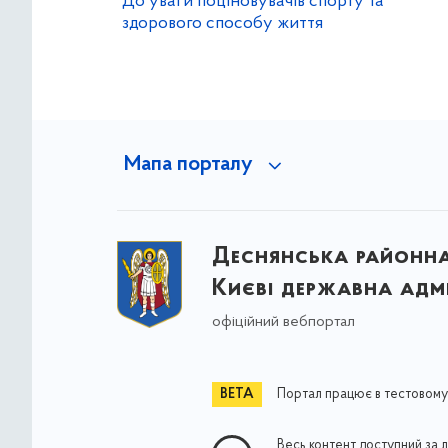
До уваги поціновувачів спорту та
здорового способу життя
Мапа порталу
Деснянська районна 
Києві державна адмі
офіційний вебпортал
Портал працює в тестовому
Весь контент доступний за 