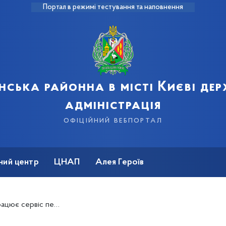
Портал в режимі тестування та наповнення
нська районна в місті Києві де
адміністрація
офіційний вебпортал
ний центр
ЦНАП
Алея Героїв
 транспортних засобів через Дію