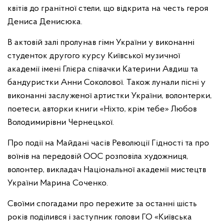
квітів до гранітної стели, що відкрита на честь героя
Дениса Денисюка.
В актовій залі пролунав гімн України у виконанні
студенток другого курсу Київської музичної
академії імені Глієра співачки Катерини Авдиш та
бандуристки Анни Соколової. Також лунали пісні у
виконанні заслуженої артистки України, волонтерки,
поетеси, авторки книги «Ніхто, крім тебе» Любов
Володимирівни Чернецької.
Про події на Майдані часів Революції Гідності та про
воїнів на передовій ООС розповіла художниця,
волонтер, викладач Національної академії мистецтв
України Марина Соченко.
Своїми спогадами про пережите за останні шість
років поділився і заступник голови ГО «Київська