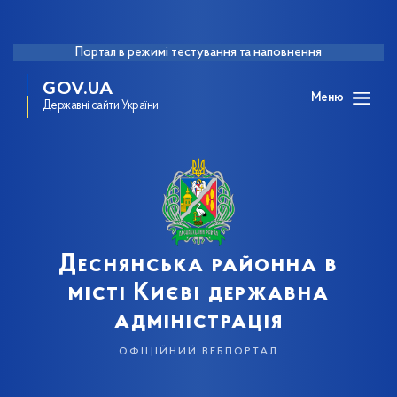
Портал в режимі тестування та наповнення
GOV.UA
Меню
Державні сайти України
Деснянська районна в
місті Києві державна
адміністрація
офіційний вебпортал