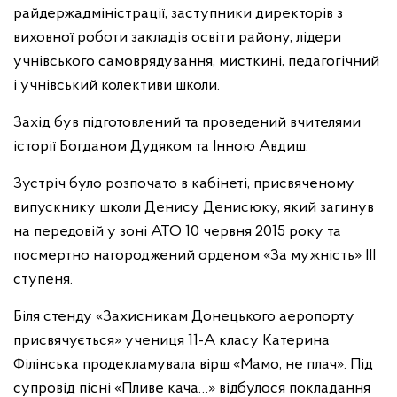
райдержадміністрації, заступники директорів з
виховної роботи закладів освіти району, лідери
учнівського самоврядування, мисткині, педагогічний
і учнівський колективи школи.
Захід був підготовлений та проведений вчителями
історії Богданом Дудяком та Інною Авдиш.
Зустріч було розпочато в кабінеті, присвяченому
випускнику школи Денису Денисюку, який загинув
на передовій у зоні АТО 10 червня 2015 року та
посмертно нагороджений орденом «За мужність» III
ступеня.
Біля стенду «Захисникам Донецького аеропорту
присвячується» учениця 11-А класу Катерина
Філінська продекламувала вірш «Мамо, не плач». Під
супровід пісні «Пливе кача…» відбулося покладання