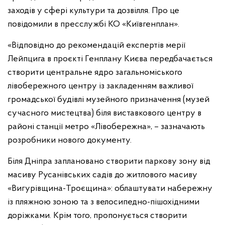
заходів у сфері культури та дозвілля. Про це
повідомили в пресслужбі КО «Київгенплан».
«Відповідно до рекомендацій експертів мерії
Лейпцига в проєкті Генплану Києва передбачається
створити центральне ядро загальноміського
лівобережного центру із закладенням важливої
громадської будівлі музейного призначення (музей
сучасного мистецтва) біля виставкового центру в
районі станції метро «Лівобережна», – зазначають
розробники нового документу.
Біля Дніпра заплановано створити паркову зону від
масиву Русанівських садів до житлового масиву
«Вигурівщина-Троєщина»: облаштувати набережну
із пляжною зоною та з велосипедно-пішохідними
доріжками. Крім того, пропонується створити