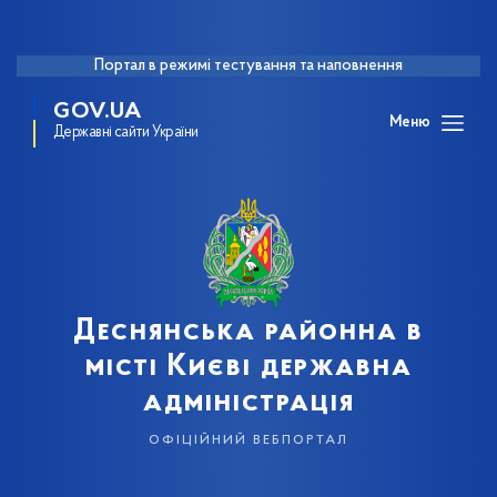
Портал в режимі тестування та наповнення
GOV.UA
Меню
Державні сайти України
Деснянська районна в
місті Києві державна
адміністрація
офіційний вебпортал