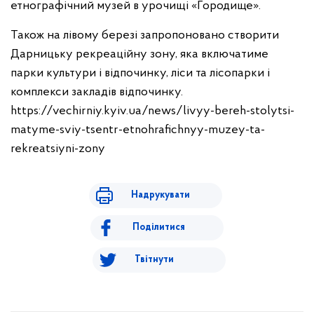
етнографічний музей в урочищі «Городище».
Також на лівому березі запропоновано створити
Дарницьку рекреаційну зону, яка включатиме
парки культури і відпочинку, ліси та лісопарки і
комплекси закладів відпочинку.
https://vechirniy.kyiv.ua/news/livyy-bereh-stolytsi-
matyme-sviy-tsentr-etnohrafichnyy-muzey-ta-
rekreatsiyni-zony
Надрукувати
Поділитися
Твітнути