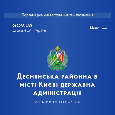
Портал в режимі тестування та наповнення
GOV.UA
Меню
Державні сайти України
Деснянська районна в
місті Києві державна
адміністрація
офіційний вебпортал