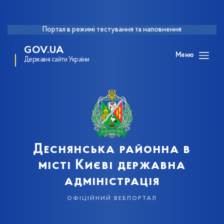
Портал в режимі тестування та наповнення
GOV.UA
Меню
Державні сайти України
Деснянська районна в
місті Києві державна
адміністрація
офіційний вебпортал