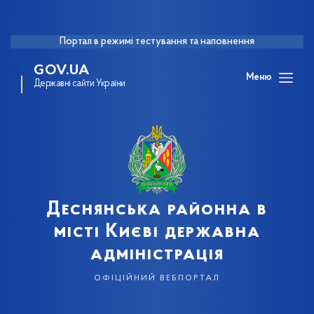
Портал в режимі тестування та наповнення
GOV.UA
Меню
Державні сайти України
Деснянська районна в
місті Києві державна
адміністрація
офіційний вебпортал