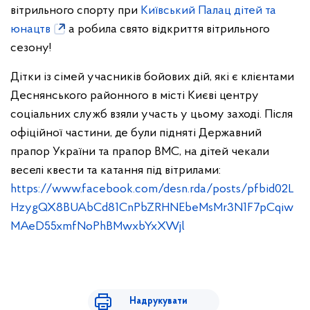
вітрильного спорту при
Київський Палац дітей та
юнацтв
а робила свято відкриття вітрильного
сезону!
Дітки із сімей учасників бойових дій, які є клієнтами
Деснянського районного в місті Києві центру
соціальних служб взяли участь у цьому заході. Після
офіційної частини, де були підняті Державний
прапор України та прапор ВМС, на дітей чекали
веселі квести та катання під вітрилами:
https://www.facebook.com/desn.rda/posts/pfbid02L
HzygQX8BUAbCd81CnPbZRHNEbeMsMr3N1F7pCqiw
MAeD55xmfNoPhBMwxbYxXWjl
Надрукувати