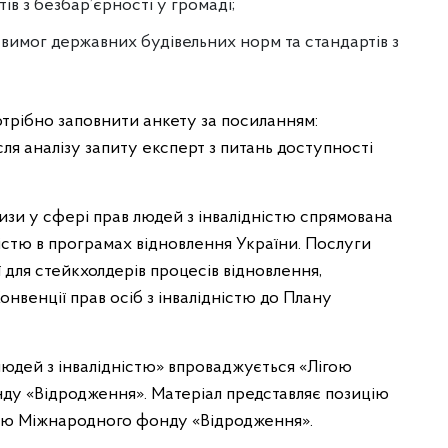
в з безбар’єрності у громаді;
вимог державних будівельних норм та стандартів з
отрібно заповнити анкету за посиланням:
ісля аналізу запиту експерт з питань доступності
изи у сфері прав людей з інвалідністю спрямована
ністю в програмах відновлення України. Послуги
для стейкхолдерів процесів відновлення,
нвенції прав осіб з інвалідністю до Плану
юдей з інвалідністю» впроваджується «Лігою
ду «Відродження». Матеріал представляє позицію
ицію Міжнародного фонду «Відродження».