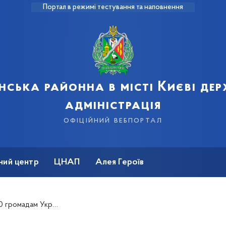
Портал в режимі тестування та наповнення
нська районна в місті Києві де
адміністрація
офіційний вебпортал
ний центр
ЦНАП
Алея Героїв
вадити безбар’єрні рішення