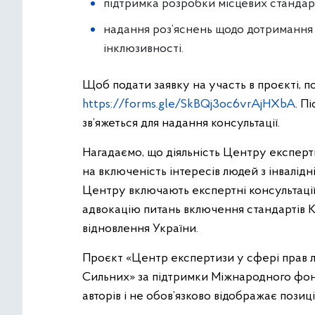
підтримка розробки місцевих стандарті
надання роз’яснень щодо дотримання 
інклюзивності.
Щоб подати заявку на участь в проєкті, п
https://forms.gle/SkBQj3oc6vrAjHXbA
. П
зв’яжеться для надання консультації.
Нагадаємо, що діяльність Центру експерт
на включеність інтересів людей з інвалід
Центру включають експертні консультації 
адвокацію питань включення стандартів Ко
відновлення України.
Проєкт «Центр експертизи у сфері прав л
Сильних» за підтримки Міжнародного фон
авторів і не обов’язково відображає поз