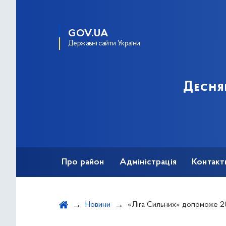
GOV.UA
Державні сайти України
Десня
Про район
Адміністрація
Контакт
Новини
«Ліга Сильних» допоможе 20 громадам України впро