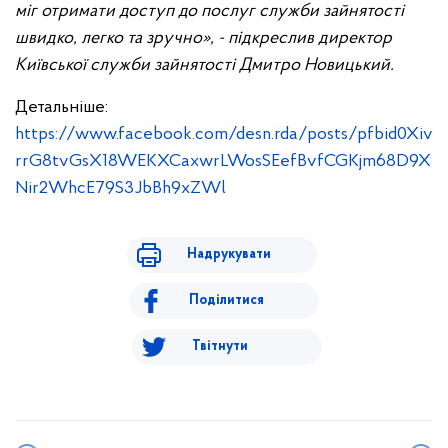
міг отримати доступ до послуг служби зайнятості
швидко, легко та зручно», - підкреслив директор
Київської служби зайнятості Дмитро Новицький.
Детальніше:
https://www.facebook.com/desn.rda/posts/pfbid0Xiv
rrG8tvGsX18WEKXCaxwrLWosSEefBvfCGKjm68D9X
Nir2WhcE79S3JbBh9xZWl
Надрукувати
Поділитися
Твітнути