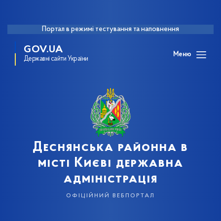
Портал в режимі тестування та наповнення
GOV.UA
Меню
Державні сайти України
Деснянська районна в
місті Києві державна
адміністрація
офіційний вебпортал