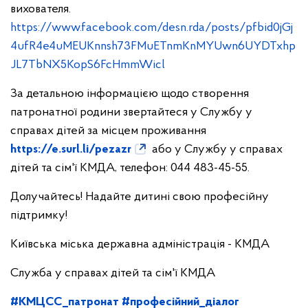
вихователя.
https://www.facebook.com/desn.rda/posts/pfbid0jGj
4ufR4e4uMEUKnnsh73FMuETnmKnMYUwn6UYDTxhp
JL7TbNX5KopS6FcHmmWicl
За детальною інформацією щодо створення
патронатної родини звертайтеся у Службу у
справах дітей за місцем проживання
https://e.surl.li/pezazr
або у Службу у справах
дітей та сім'ї КМДА, телефон: 044 483-45-55.
Долучайтесь! Надайте дитині свою професійну
підтримку!
Київська міська державна адміністрація - КМДА
Служба у справах дітей та сім'ї КМДА
#КМЦСС_патронат
#професійний_діалог