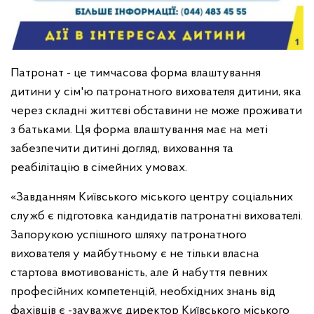
Патронат - це тимчасова форма влаштування
дитини у сім'ю патронатного вихователя дитини, яка
через складні життєві обставини не може проживати
з батьками. Ця форма влаштування має на меті
забезпечити дитині догляд, виховання та
реабілітацію в сімейних умовах.
«Завданням Київського міського центру соціальних
служб є підготовка кандидатів патронатні вихователі.
Запорукою успішного шляху патронатного
вихователя у майбутньому є не тільки власна
стартова вмотивованість, але й набуття певних
професійних компетенцій, необхідних знань від
фахівців є -зауважує директор Київського міського