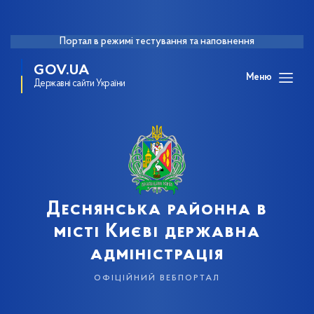
Портал в режимі тестування та наповнення
GOV.UA
Меню
Державні сайти України
Деснянська районна в
місті Києві державна
адміністрація
офіційний вебпортал