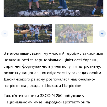
З метою вшанування мужності й героїзму захисників
незалежності та територіальної цілісності України,
сприяння формуванню в учнів почуття патріотизму,
розвитку національної свідомості, у закладах освіти
Деснянського району розпочалася національно-
патріотична декада «Шляхами Патріотів».
Так, п'ятикласники ЗЗСО №250 побували у
Національному музеї народної архітектури та