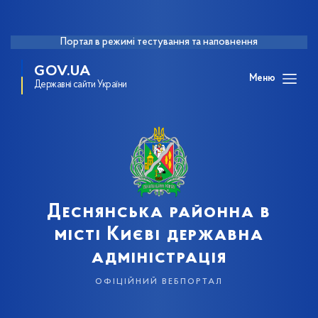
Портал в режимі тестування та наповнення
GOV.UA
Меню
Державні сайти України
Деснянська районна в
місті Києві державна
адміністрація
офіційний вебпортал