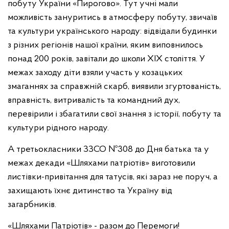
побуту України «Пирогово». Тут учні мали
можливість зануритись в атмосферу побуту, звичаїв
та культури українського народу: відвідали будинки
з різних регіонів нашої країни, яким виповнилось
понад 200 років, завітали до школи ХІХ століття. У
межах заходу діти взяли участь у козацьких
змаганнях за справжній скарб, виявили згуртованість,
вправність, витривалість та командний дух,
перевірили і збагатили свої знання з історії, побуту та
культури рідного народу.
А третьокласники ЗЗСО №308 до Дня батька та у
межах декади «Шляхами патріотів» виготовили
листівки-привітання для татусів, які зараз не поруч, а
захищають їхнє дитинство та Україну від
загарбників.
«Шляхами Патріотів» - разом до Перемоги!