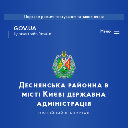
Портал в режимі тестування та наповнення
GOV.UA
Меню
Державні сайти України
Деснянська районна в
місті Києві державна
адміністрація
офіційний вебпортал