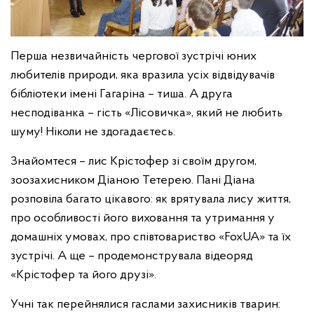
Перша незвичайність чергової зустрічі юних
любителів природи, яка вразила усіх відвідувачів
бібліотеки імені Гагаріна – тиша. А друга
несподіванка – гість «Лісовичка», який не любить
шуму! Ніколи не здогадаєтесь.
Знайомтеся – лис Крістофер зі своїм другом,
зоозахисником Діаною Тетерею. Пані Діана
розповіла багато цікавого: як врятувала лису життя,
про особливості його виховання та утримання у
домашніх умовах, про співтовариство «FoxUA» та їх
зустрічі. А ще – продемонструвала відеоряд
«Крістофер та його друзі».
Учні так перейнялися гаслами захисників тварин: