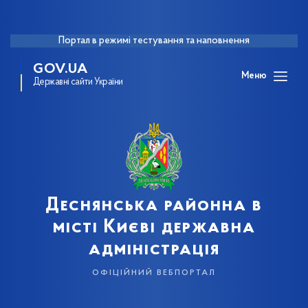
Портал в режимі тестування та наповнення
GOV.UA
Меню
Державні сайти України
Деснянська районна в
місті Києві державна
адміністрація
офіційний вебпортал