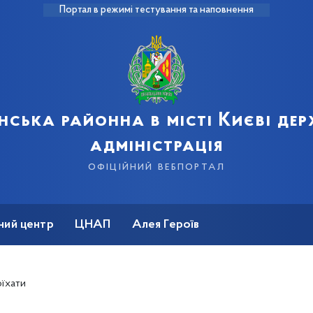
Портал в режимі тестування та наповнення
нська районна в місті Києві де
адміністрація
офіційний вебпортал
ний центр
ЦНАП
Алея Героїв
оїхати