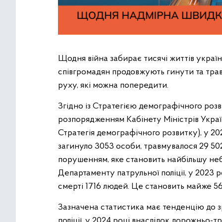
Щодня війна забирає тисячі життів україн
співгромадян продовжують гинути та тр
руху, які можна попередити.
Згідно із Стратегією демографічного розв
розпорядженням Кабінету Міністрів Україн
Стратегія демографічного розвитку), у 2
загинуло 3053 особи, травмувалося 29 5
порушенням, яке становить найбільшу не
Департаменту патрульної поліції, у 2023
смерті 1716 людей. Це становить майже 56 
Зазначена статистика має тенденцію до 
поліції, у 2024 році внаслідок дорожньо-