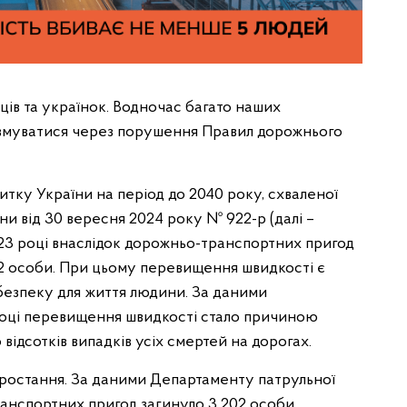
ців та українок. Водночас багато наших
авмуватися через порушення Правил дорожнього
итку України на період до 2040 року, схваленої
и від 30 вересня 2024 року № 922-р (далі –
023 році внаслідок дорожньо-транспортних пригод
02 особи. При цьому перевищення швидкості є
безпеку для життя людини. За даними
 році перевищення швидкості стало причиною
відсотків випадків усіх смертей на дорогах.
зростання. За даними Департаменту патрульної
транспортних пригод загинуло 3 202 особи,