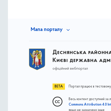
Мапа порталу
Деснянська районна 
Києві державна адмі
офіційний вебпортал
Портал працює в тестовому
Весь контент доступний за 
Commons Attribution 4.0 Int
якщо не зазначено інше