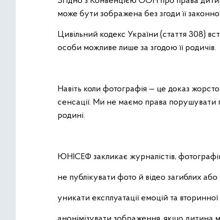
Згідно з Конвенцією ООН про права дити
може бути зображена без згоди її законно
Цивільний кодекс України (стаття 308) 
особи можливе лише за згодою її родичів.
Навіть коли фотографія — це доказ жорсто
сенсації. Ми не маємо права порушувати 
родині.
ЮНІСЕФ закликає журналістів, фотографів
не публікувати фото й відео загиблих або
уникати експлуатації емоцій та вторинної 
анонімізувати зображення, якщо дитина м