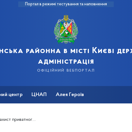
Портал в режимі тестування та наповнення
нська районна в місті Києві де
адміністрація
офіційний вебпортал
ний центр
ЦНАП
Алея Героїв
тоді, коли світ довкола руйнується