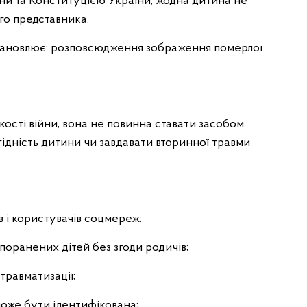
ни та Конституцією України, жодна дитина не
го представника.
встановлює: розповсюдження зображення померлої
кості війни, вона не повинна ставати засобом
гідність дитини чи завдавати вторинної травми
 і користувачів соцмереж:
 поранених дітей без згоди родичів;
травматизації;
оже бути ідентифікована;