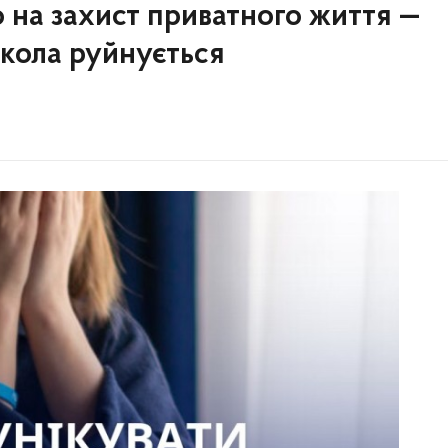
 на захист приватного життя —
овкола руйнується