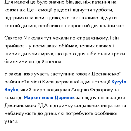
Для малечі це було значно більше, ніж катання на
ковзанах. Це - емоції радості, відчуття турботи,
підтримки та віри в диво, яке так важливо відчути
кожній дитині, особливо в непростий для країни час.
Святого Миколая тут чекали по-справжньому. І він
прийшов - у посмішках, обіймах, теплих словах і
щирих дитячих мріях, що цього дня ніби стали трохи
ближчими до здійснення.
У заході взяв участь заступник голови Деснянської
районної в місті Києві державної адміністрації
Kyrylo
Boyko
, який щиро подякував Андрію Федорову та
команді
Маркет молл Даринок
за плідну співпрацю з
Деснянською РДА, підтримку соціальних ініціатив та
небайдужість до дітей, які потребують особливої
уваги.