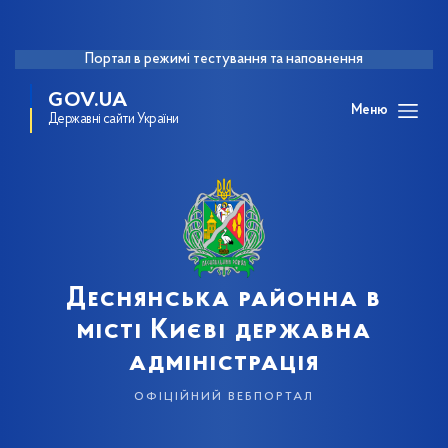
Портал в режимі тестування та наповнення
GOV.UA
Меню
Державні сайти України
Деснянська районна в
місті Києві державна
адміністрація
офіційний вебпортал