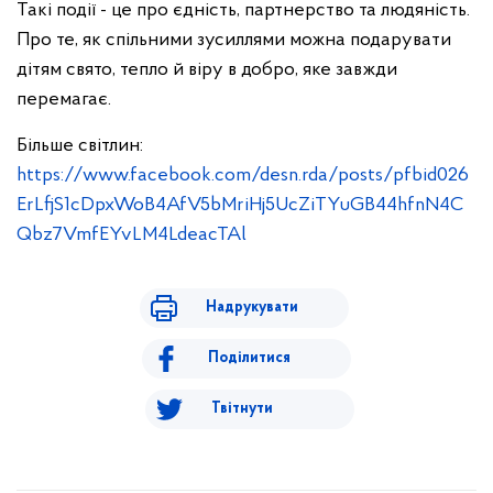
Такі події - це про єдність, партнерство та людяність.
Про те, як спільними зусиллями можна подарувати
дітям свято, тепло й віру в добро, яке завжди
перемагає.
Більше світлин:
https://www.facebook.com/desn.rda/posts/pfbid026
ErLfjS1cDpxWoB4AfV5bMriHj5UcZiTYuGB44hfnN4C
Qbz7VmfEYvLM4LdeacTAl
Надрукувати
Поділитися
Твітнути