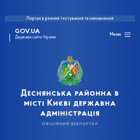
Портал в режимі тестування та наповнення
GOV.UA
Меню
Державні сайти України
Деснянська районна в
місті Києві державна
адміністрація
офіційний вебпортал