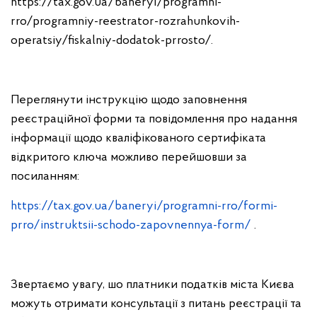
https://tax.gov.ua/baneryi/programni-
rro/programniy-reestrator-rozrahunkovih-
operatsiy/fiskalniy-dodatok-prrosto/.
Переглянути інструкцію щодо заповнення
реєстраційної форми та повідомлення про надання
інформації щодо кваліфікованого сертифіката
відкритого ключа можливо перейшовши за
посиланням:
https://tax.gov.ua/baneryi/programni-rro/formi-
prro/instruktsii-schodo-zapovnennya-form/
.
Звертаємо увагу, шо платники податків міста Києва
можуть отримати консультації з питань реєстрації та